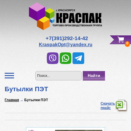
Редактировать Вашу корзину
Всего к оплате:
0
р.
+7(391)292-14-42
0
KraspakOpt@yandex.ru
Бутылки ПЭТ
Главная
→
Бутылки ПЭТ
Скачать
прайс