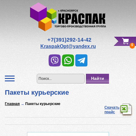
Редактировать Вашу корзину
Всего к оплате:
0
р.
+7(391)292-14-42
0
KraspakOpt@yandex.ru
Пакеты курьерские
Главная
→
Пакеты курьерские
Скачать
прайс